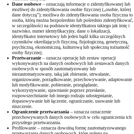
Dane osobowe
– oznaczają informacje o zidentyfikowanej lub
możliwej do zidentyfikowania osobie fizycznej („osobie, której
dane dotyczą”); możliwa do zidentyfikowania osoba fizyczna to
osoba, którą można bezpośrednio lub pośrednio zidentyfikować,
w szczególności na podstawie identyfikatora takiego jak imię i
nazwisko, numer identyfikacyjny, dane o lokalizacji,
identyfikator internetowy lub jeden bądź kilka szczególnych
czynników określających fizyczną, fizjologiczną, genetyczną,
psychiczną, ekonomiczną, kulturową lub społeczną tożsamość
osoby fizycznej.
Przetwarzanie
– oznacza operację lub zestaw operacji
wykonywanych na danych osobowych lub zestawach danych
osobowych w sposób zautomatyzowany lub
niezautomatyzowany, taką jak zbieranie, utrwalanie,
organizowanie, porządkowanie, przechowywanie, adaptowanie
lub modyfikowanie, pobieranie, przeglądanie,
wykorzystywanie, ujawnianie poprzez przesłanie,
rozpowszechnianie lub innego rodzaju udostępnianie,
dopasowywanie lub łączenie, ograniczanie, usuwanie lub
niszczenie.
Ograniczenie przetwarzania
– oznacza oznaczenie
przechowywanych danych osobowych w celu ograniczenia ich
przyszłego przetwarzania.
Profilowanie – oznacza dowolną formę zautomatyzowanego
przetwarzania danych osobowych, które polega na