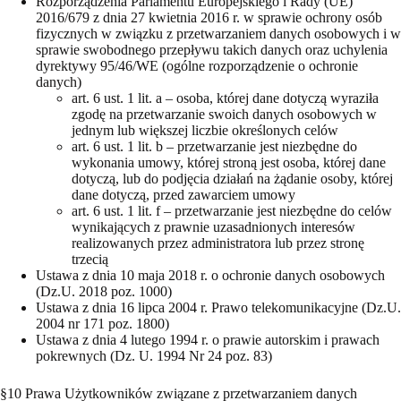
Rozporządzenia Parlamentu Europejskiego i Rady (UE)
2016/679 z dnia 27 kwietnia 2016 r. w sprawie ochrony osób
fizycznych w związku z przetwarzaniem danych osobowych i w
sprawie swobodnego przepływu takich danych oraz uchylenia
dyrektywy 95/46/WE (ogólne rozporządzenie o ochronie
danych)
art. 6 ust. 1 lit. a – osoba, której dane dotyczą wyraziła
zgodę na przetwarzanie swoich danych osobowych w
jednym lub większej liczbie określonych celów
art. 6 ust. 1 lit. b – przetwarzanie jest niezbędne do
wykonania umowy, której stroną jest osoba, której dane
dotyczą, lub do podjęcia działań na żądanie osoby, której
dane dotyczą, przed zawarciem umowy
art. 6 ust. 1 lit. f – przetwarzanie jest niezbędne do celów
wynikających z prawnie uzasadnionych interesów
realizowanych przez administratora lub przez stronę
trzecią
Ustawa z dnia 10 maja 2018 r. o ochronie danych osobowych
(Dz.U. 2018 poz. 1000)
Ustawa z dnia 16 lipca 2004 r. Prawo telekomunikacyjne (Dz.U.
2004 nr 171 poz. 1800)
Ustawa z dnia 4 lutego 1994 r. o prawie autorskim i prawach
pokrewnych (Dz. U. 1994 Nr 24 poz. 83)
§10 Prawa Użytkowników związane z przetwarzaniem danych