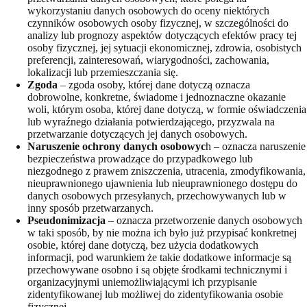
wykorzystaniu danych osobowych do oceny niektórych
czynników osobowych osoby fizycznej, w szczególności do
analizy lub prognozy aspektów dotyczących efektów pracy tej
osoby fizycznej, jej sytuacji ekonomicznej, zdrowia, osobistych
preferencji, zainteresowań, wiarygodności, zachowania,
lokalizacji lub przemieszczania się.
Zgoda
– zgoda osoby, której dane dotyczą oznacza
dobrowolne, konkretne, świadome i jednoznaczne okazanie
woli, którym osoba, której dane dotyczą, w formie oświadczenia
lub wyraźnego działania potwierdzającego, przyzwala na
przetwarzanie dotyczących jej danych osobowych.
Naruszenie ochrony danych osobowyc
h – oznacza naruszenie
bezpieczeństwa prowadzące do przypadkowego lub
niezgodnego z prawem zniszczenia, utracenia, zmodyfikowania,
nieuprawnionego ujawnienia lub nieuprawnionego dostępu do
danych osobowych przesyłanych, przechowywanych lub w
inny sposób przetwarzanych.
Pseudonimizacja
– oznacza przetworzenie danych osobowych
w taki sposób, by nie można ich było już przypisać konkretnej
osobie, której dane dotyczą, bez użycia dodatkowych
informacji, pod warunkiem że takie dodatkowe informacje są
przechowywane osobno i są objęte środkami technicznymi i
organizacyjnymi uniemożliwiającymi ich przypisanie
zidentyfikowanej lub możliwej do zidentyfikowania osobie
fizycznej.