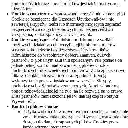
koni trojańskich oraz innych robaków jest także praktycznie
niemożliwe.
Cookie wewnętrzne
– zastosowane przez Administratora pliki
Cookie są bezpieczne dla Urządzeń Użytkowników i nie
zawierają skryptów, treści lub informacji mogących zagrażać
bezpieczeństwu danych osobowych lub bezpieczeństwu
Urządzenia, z którego korzysta Użytkownik.
Cookie zewnętrzne
– Administrator dokonuje wszelkich
możliwych działań w celu weryfikacji i doboru partnerów
serwisu w kontekście bezpieczeństwa Użytkowników.
Administrator do współpracy dobiera znanych, dużych
partnerów o globalnym zaufaniu społecznym. Nie posiada on
jednak pełnej kontroli nad zawartością plików Cookie
pochodzących od zewnętrznych partnerów. Za bezpieczeństwo
plików Cookie, ich zawartość oraz zgodne z licencją
wykorzystanie przez zainstalowane w serwisie Skrypty,
pochodzących z Serwisów zewnętrznych, Administrator nie
ponosi odpowiedzialności na tyle, na ile pozwala na to prawo.
Lista partnerów zamieszczona jest w dalszej części Polityki
Prywatności.
Kontrola plików Cookie
Użytkownik może w dowolnym momencie, samodzielnie
zmienić ustawienia dotyczące zapisywania, usuwania oraz
dostępu do danych zapisanych plików Cookies przez
każdą witrynę internetową.