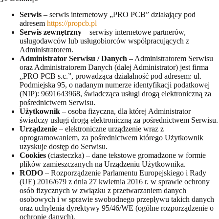
Serwis
– serwis internetowy „PRO PCB” działający pod
adresem
https://propcb.pl
Serwis zewnętrzny
– serwisy internetowe partnerów,
usługodawców lub usługobiorców współpracujących z
Administratorem.
Administrator Serwisu / Danych
– Administratorem Serwisu
oraz Administratorem Danych (dalej Administrator) jest firma
„PRO PCB s.c.”, prowadząca działalność pod adresem: ul.
Podmiejska 95, o nadanym numerze identyfikacji podatkowej
(NIP): 9691643968, świadcząca usługi drogą elektroniczną za
pośrednictwem Serwisu.
Użytkownik
– osoba fizyczna, dla której Administrator
świadczy usługi drogą elektroniczną za pośrednictwem Serwisu.
Urządzenie
– elektroniczne urządzenie wraz z
oprogramowaniem, za pośrednictwem którego Użytkownik
uzyskuje dostęp do Serwisu.
Cookies
(ciasteczka) – dane tekstowe gromadzone w formie
plików zamieszczanych na Urządzeniu Użytkownika.
RODO
– Rozporządzenie Parlamentu Europejskiego i Rady
(UE) 2016/679 z dnia 27 kwietnia 2016 r. w sprawie ochrony
osób fizycznych w związku z przetwarzaniem danych
osobowych i w sprawie swobodnego przepływu takich danych
oraz uchylenia dyrektywy 95/46/WE (ogólne rozporządzenie o
ochronie danych).